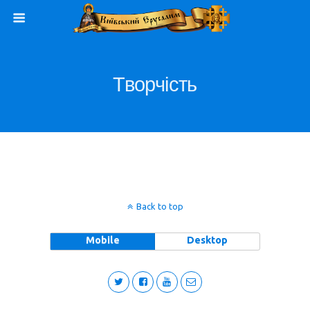
Творчість
Back to top
Mobile
Desktop