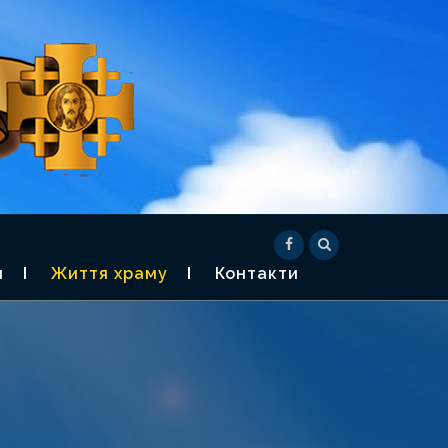
СВЯЧЕНОГО
) -2026
я
Життя храму
Контакти