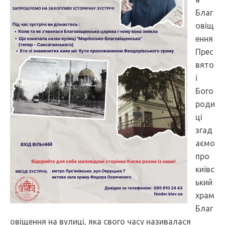
Благ
овіщ
ення
Прес
вято
ї
Бого
роди
ці
згад
аємо
про
київс
ький
храм
Благ
овіщення на вулиці, яка свого часу називалася