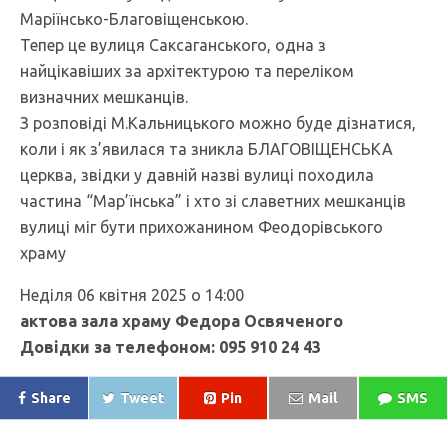
Маріїнсько-Благовіщенською.
Тепер це вулиця Саксаганського, одна з
найцікавіших за архітектурою та переліком
визначних мешканців.
З розповіді М.Кальницького можно буде дізнатися,
коли і як з’явилася та зникла БЛАГОВІЩЕНСЬКА
церква, звідки у давній назві вулиці походила
частина “Мар’їнська” і хто зі славетних мешканців
вулиці міг бути прихожанином Феодорівського
храму
Неділя 06 квітня 2025 о 14:00
актова зала храму Федора Освяченого
Довідки за телефоном:
095 910 24 43
Share
Tweet
Pin
Mail
SMS