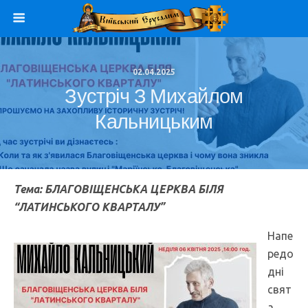
02.04.2025
Зустріч З Михайлом
Кальницьким
Тема: БЛАГОВІЩЕНСЬКА ЦЕРКВА БІЛЯ
“ЛАТИНСЬКОГО КВАРТАЛУ”
Напе
редо
дні
свят
а