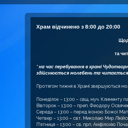
Храм відчинено з 8:00 до 20:00
Щод
та чит
* на час перебування в храмі Чудотво
здійснюється молебень та читається а
Протягом тижня в Храмі звершуються мол
Понеділок – 13:00 – свщ. муч. Клименту п
Вівторок – 13:00 – преп. Феодору Освяче
Середа – 13:00 – перед іконою Божої Мате
Четвер – 13:00 – свт. Миколаю Мир Лікій
П’ятниця – 13:00 – св. прп. Амфілохію Поч