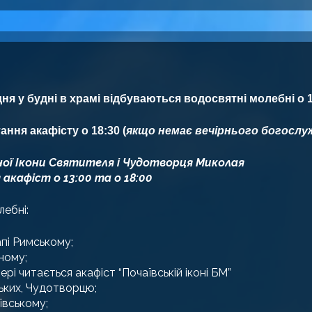
ня у будні в храмі відбуваються водосвятні молебні о 1
ання акафісту о 18:30 (
якщо немає вечірнього богослу
рної Ікони Святителя і Чудотворця Миколая
кафіст о 13:00 та о 18:00
ебні:
апі Римському;
ному;
рі читається акафіст “Почаївській іконі БМ”
ських, Чудотворцю;
аївському;