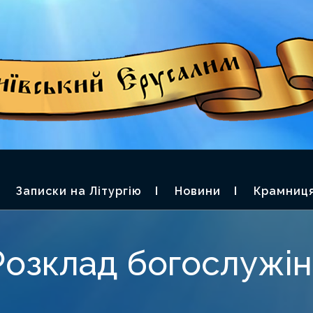
П. ФЕОДОРА О
ЬКИЙ ЄРУСАЛИМ
Записки на Літургію
Новини
Крамниц
Розклад богослужін