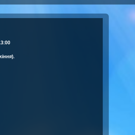
3:00
жіння
).