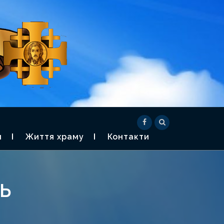
СВЯЧЕНОГО
) -2026
я
Життя храму
Контакти
ь