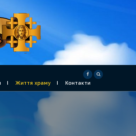
СВЯЧЕНОГО
) -2026
я
Життя храму
Контакти