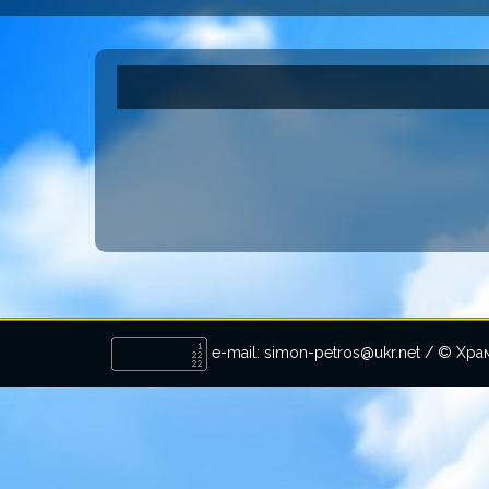
e-mail: simon-petros@ukr.net / © Хр