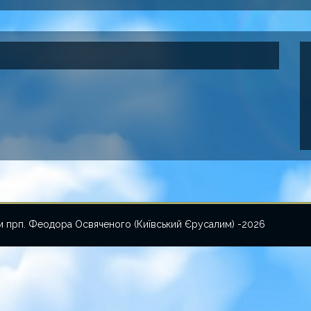
ам прп. Феодора Освяченого (Київський Єрусалим) -2026